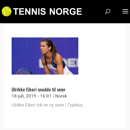
Ulrikke Eikeri snudde til seier
18 juli, 2019 - 16:01
|
Norsk
Ulrikke Eikeri tok en ny seier i Tsjekkia.