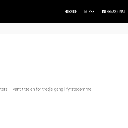
FORSIDE
NORSK
INTERNASJONALT
ers – vant tittelen for tredje gang i fyrstedømme.