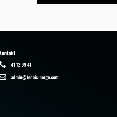
Kontakt

41 12 99 41

admin@tennis-norge.com