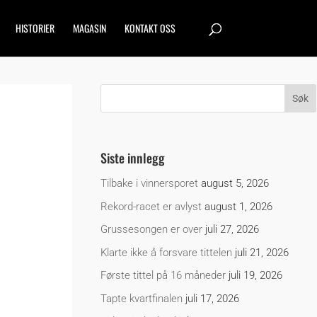
HISTORIER
MAGASIN
KONTAKT OSS
Siste innlegg
Tilbake i vinnersporet
august 5, 2026
Rekord-racet er avlyst
august 1, 2026
Grussesongen er over
juli 27, 2026
Klarte ikke å forsvare tittelen
juli 21, 2026
Første tittel på 16 måneder
juli 19, 2026
Tapte kvartfinalen
juli 17, 2026