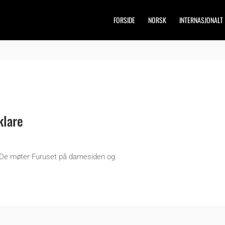
FORSIDE
NORSK
INTERNASJONALT
klare
g. De møter Furuset på damesiden og