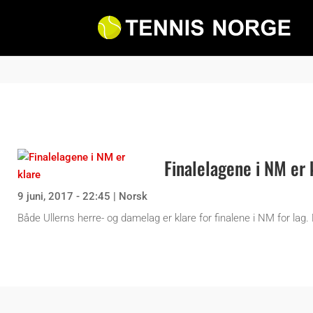
Finalelagene i NM er 
9 juni, 2017 - 22:45
|
Norsk
Både Ullerns herre- og damelag er klare for finalene i NM for la