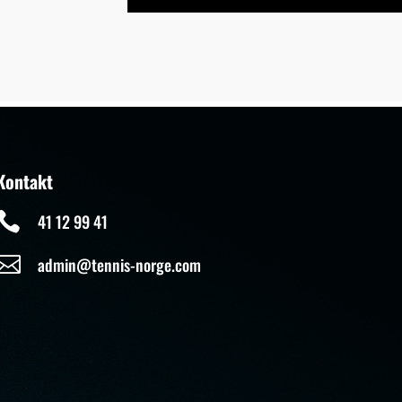
Kontakt

41 12 99 41

admin@tennis-norge.com