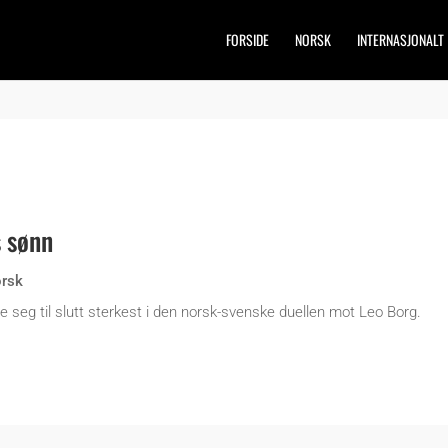
FORSIDE
NORSK
INTERNASJONALT
s sønn
rsk
 seg til slutt sterkest i den norsk-svenske duellen mot Leo Borg.