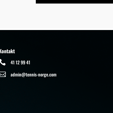
Kontakt

41 12 99 41

admin@tennis-norge.com