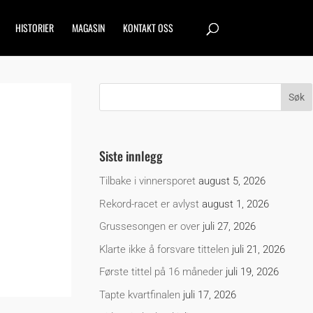
HISTORIER
MAGASIN
KONTAKT OSS
Siste innlegg
Tilbake i vinnersporet
august 5, 2026
Rekord-racet er avlyst
august 1, 2026
Grussesongen er over
juli 27, 2026
Klarte ikke å forsvare tittelen
juli 21, 2026
Første tittel på 16 måneder
juli 19, 2026
Tapte kvartfinalen
juli 17, 2026