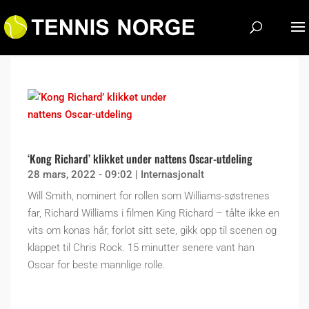
‘Kong Richard’ klikket under nattens Oscar-utdeling
28 mars, 2022 - 09:02
|
Internasjonalt
Will Smith, nominert for rollen som Williams-søstrenes
far, Richard Williams i filmen King Richard – tålte ikke en
vits om konas hår, forlot sitt sete, gikk opp til scenen og
klappet til Chris Rock. 15 minutter senere vant han
Oscar for beste mannlige rolle.