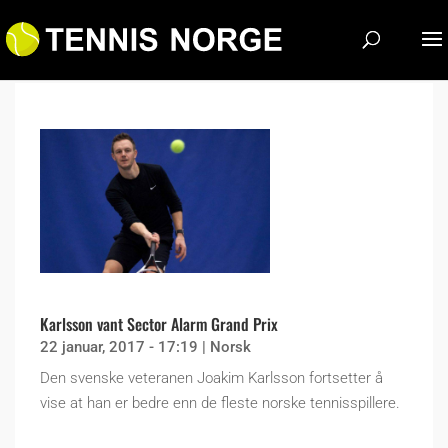
Karlsson vant Sector Alarm Grand Prix
22 januar, 2017 - 17:19
|
Norsk
Den svenske veteranen Joakim Karlsson fortsetter å
vise at han er bedre enn de fleste norske tennisspillere.