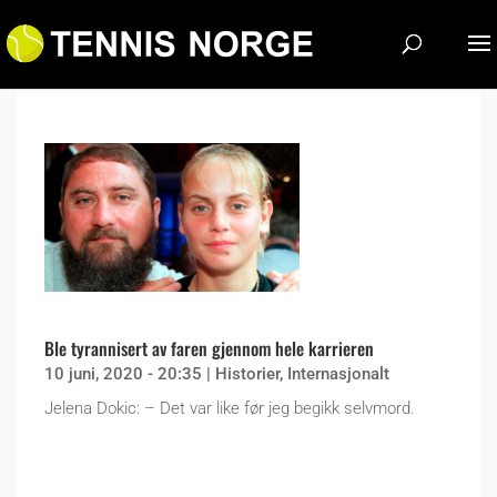
Ble tyrannisert av faren gjennom hele karrieren
10 juni, 2020 - 20:35
|
Historier
,
Internasjonalt
Jelena Dokic: – Det var like før jeg begikk selvmord.