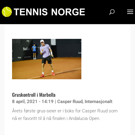
Gruskontroll i Marbella
8 april, 2021 - 14:19
|
Casper Ruud
,
Internasjonalt
Årets første grus-seier er i boks for Casper Ruud som
nå er favoritt til å nå finalen i Andalucia Open.