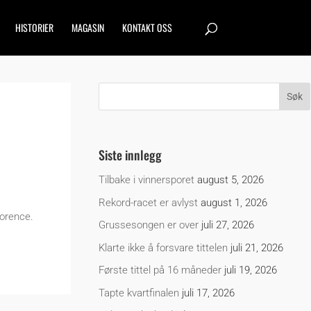
HISTORIER
MAGASIN
KONTAKT OSS
Siste innlegg
Tilbake i vinnersporet
august 5, 2026
Rekord-racet er avlyst
august 1, 2026
lorence.
Grussesongen er over
juli 27, 2026
Klarte ikke å forsvare tittelen
juli 21, 2026
Første tittel på 16 måneder
juli 19, 2026
Tapte kvartfinalen
juli 17, 2026