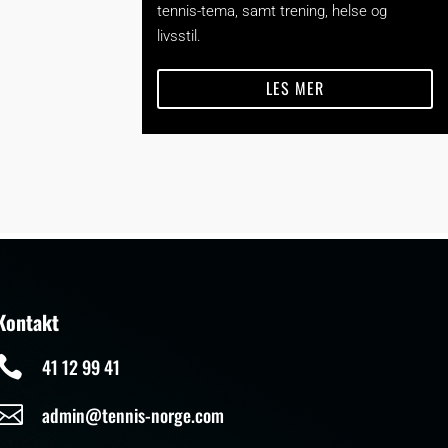
tennis-tema, samt trening, helse og
livsstil.
LES MER
Kontakt

41 12 99 41

admin@tennis-norge.com