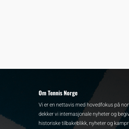
Om Tennis Norge
Vi er en nettavis med hovedfokus på nors
dekker vi internasjonale nyheter og begi
historiske tilbakeblikk, nyheter og kamp