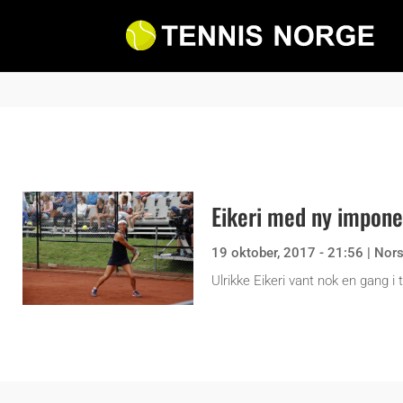
Eikeri med ny impone
19 oktober, 2017 - 21:56
|
Nor
Ulrikke Eikeri vant nok en gang i