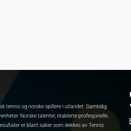
k tennis og norske spillere i utlandet. Samtidig
venheter.
Norske talenter, etablerte profesjonelle,
resultater er blant saker som dekkes av Tennis