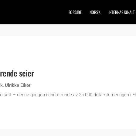
FORSIDE
NORSK
INTERNASJONALT
rende seier
sk
,
Ulrikke Eikeri
 to sett – denne gangen i andre runde av 25.000-dollarsturneringen i F