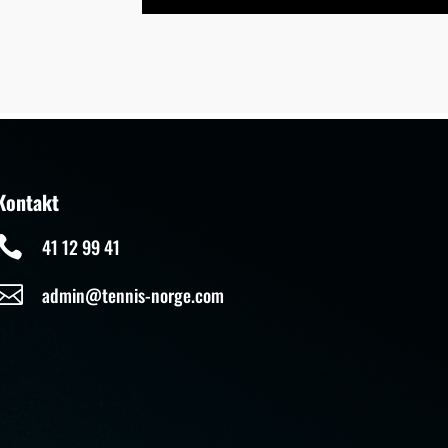
Kontakt

41 12 99 41

admin@tennis-norge.com