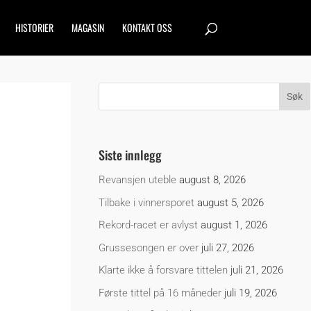
HISTORIER
MAGASIN
KONTAKT OSS
Siste innlegg
Revansjen uteble
august 8, 2026
Tilbake i vinnersporet
august 5, 2026
Rekord-racet er avlyst
august 1, 2026
Grussesongen er over
juli 27, 2026
Klarte ikke å forsvare tittelen
juli 21, 2026
Første tittel på 16 måneder
juli 19, 2026