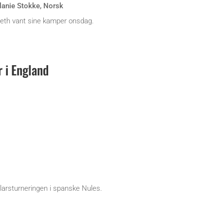
lanie Stokke
,
Norsk
seth vant sine kamper onsdag.
r i England
dollarsturneringen i spanske Nules.