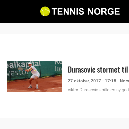
Durasovic stormet til
27 oktober, 2017 - 17:18
|
Nor
Viktor Durasovic spilte en ny god