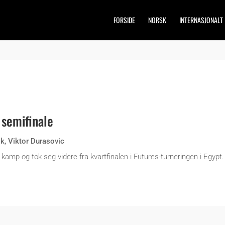
FORSIDE
NORSK
INTERNASJONALT
 semifinale
sk
,
Viktor Durasovic
 kamp og tok seg videre fra kvartfinalen i Futures-turneringen i Egypt.