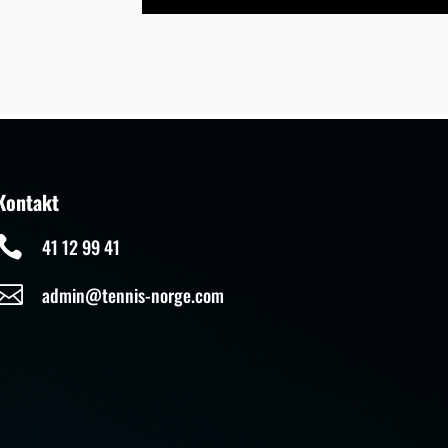
Kontakt

41 12 99 41

admin@tennis-norge.com