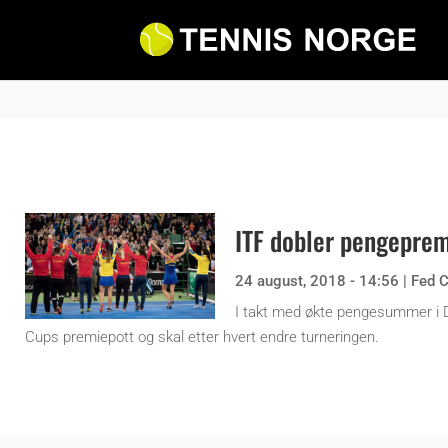
ITF dobler pengeprem
24 august, 2018 - 14:56
|
Fed 
I takt med økte pengesummer i D
Cups premiepott og skal etter hvert endre turneringen.