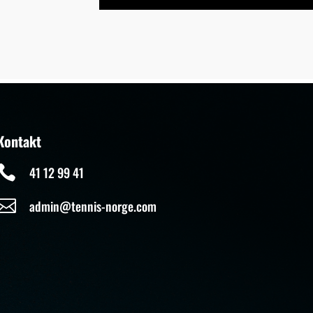
Kontakt

41 12 99 41

admin@tennis-norge.com