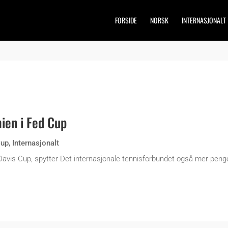
FORSIDE
NORSK
INTERNASJONALT
ien i Fed Cup
Cup
,
Internasjonalt
avis Cup, spytter Det internasjonale tennisforbundet også mer penge