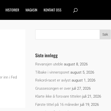
HISTORIER
MAGASIN
KONTAKT OSS
Siste innlegg
Revansjen uteble
august 8, 2026
Tilbake i vinnersporet
august 5, 2026
r inn i Fed
Rekord-racet er avlyst
august 1, 2026
Grussesongen er over
juli 27, 2026
Klarte ikke å forsvare tittelen
juli 21, 2026
Første tittel på 16 måneder
juli 19, 2026