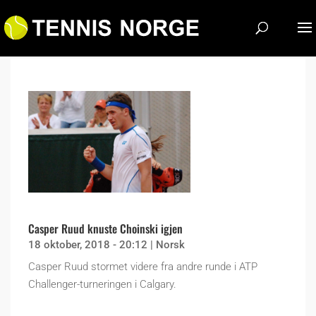
Casper Ruud knuste Choinski igjen
18 oktober, 2018 - 20:12
|
Norsk
Casper Ruud stormet videre fra andre runde i ATP
Challenger-turneringen i Calgary.