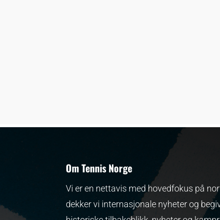
Om Tennis Norge
Vi er en nettavis med hovedfokus på nors
dekker vi internasjonale nyheter og begi
historiske tilbakeblikk, nyheter og kamp