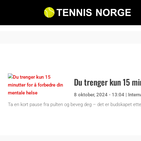
Du trenger kun 15 mi
8 oktober, 2024 - 13:04
|
Intern
Ta en kort pause fra pulten og beveg deg – det er budskapet ett