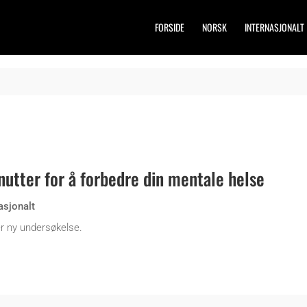
FORSIDE
NORSK
INTERNASJONALT
nutter for å forbedre din mentale helse
asjonalt
er ny undersøkelse.