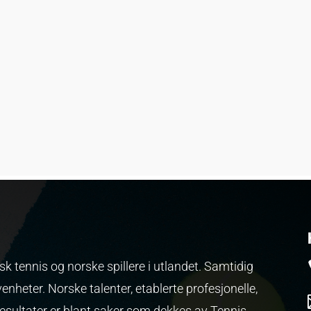
k tennis og norske spillere i utlandet. Samtidig
venheter.
Norske talenter, etablerte profesjonelle,
resultater er blant saker som dekkes av Tennis