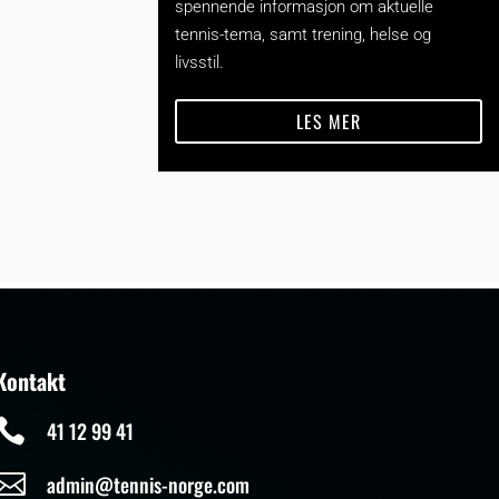
spennende informasjon om aktuelle
tennis-tema, samt trening, helse og
livsstil.
LES MER
Kontakt

41 12 99 41

admin@tennis-norge.com