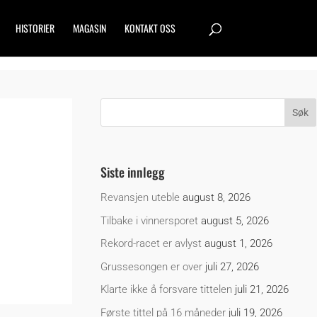
HISTORIER
MAGASIN
KONTAKT OSS
Siste innlegg
Revansjen uteble
august 8, 2026
Tilbake i vinnersporet
august 5, 2026
Rekord-racet er avlyst
august 1, 2026
Grussesongen er over
juli 27, 2026
Klarte ikke å forsvare tittelen
juli 21, 2026
Første tittel på 16 måneder
juli 19, 2026