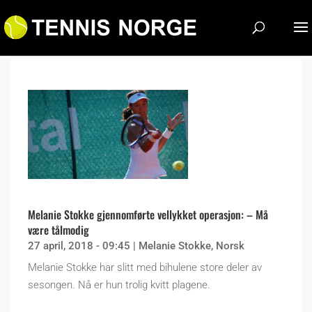
Melanie Stokke gjennomførte vellykket operasjon: – Må
være tålmodig
27 april, 2018 - 09:45
|
Melanie Stokke
,
Norsk
Melanie Stokke har slitt med bihulene store deler av
sesongen. Nå er hun trolig kvitt plagene.