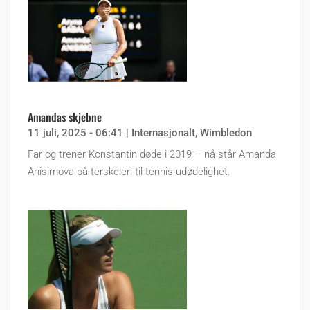
Amandas skjebne
11 juli, 2025 - 06:41
|
Internasjonalt
,
Wimbledon
Far og trener Konstantin døde i 2019 – nå står Amanda
Anisimova på terskelen til tennis-udødelighet.