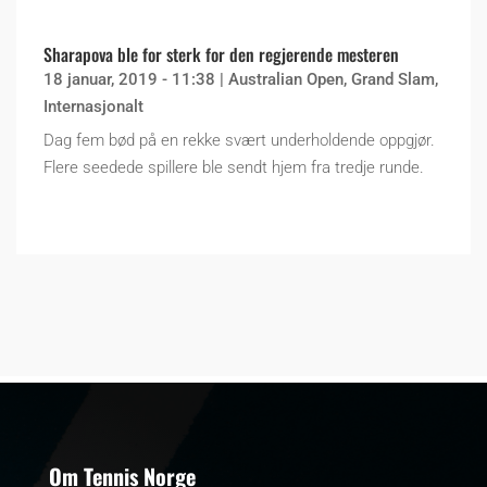
Sharapova ble for sterk for den regjerende mesteren
18 januar, 2019 - 11:38
|
Australian Open
,
Grand Slam
,
Internasjonalt
Dag fem bød på en rekke svært underholdende oppgjør.
Flere seedede spillere ble sendt hjem fra tredje runde.
Om Tennis Norge