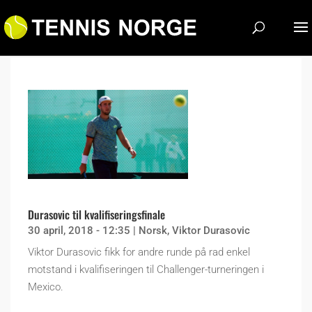
Durasovic til kvalifiseringsfinale
30 april, 2018 - 12:35
|
Norsk
,
Viktor Durasovic
Viktor Durasovic fikk for andre runde på rad enkel
motstand i kvalifiseringen til Challenger-turneringen i
Mexico.