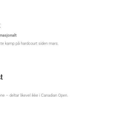
t
rnasjonalt
ste kamp på hardcourt siden mars.
st
ne – deltar likevel ikke i Canadian Open.