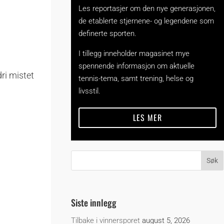
Les reportasjer om den nye generasjonen,
de etablerte stjernene- og legendene som
definerte sporten.
I tillegg inneholder magasinet mye
spennende informasjon om aktuelle
ri mistet
tennis-tema, samt trening, helse og
livsstil.
LES MER
Siste innlegg
Tilbake i vinnersporet
august 5, 2026