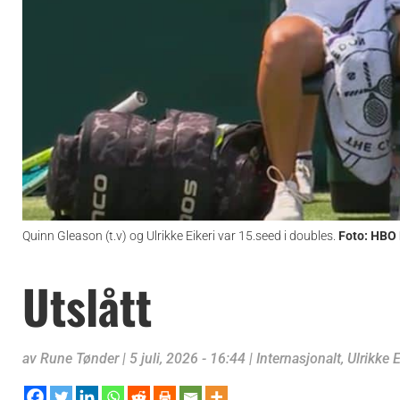
Quinn Gleason (t.v) og Ulrikke Eikeri var 15.seed i doubles.
Foto: HBO
Utslått
av
Rune Tønder
|
5 juli, 2026 - 16:44
|
Internasjonalt
,
Ulrikke E