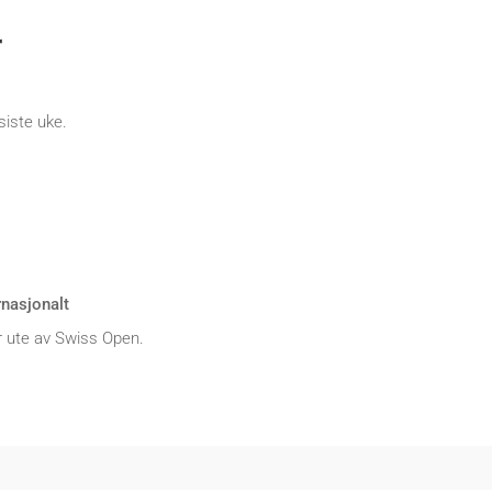
r
siste uke.
rnasjonalt
 ute av Swiss Open.