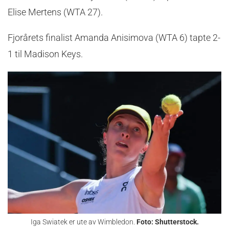
Elise Mertens (WTA 27).
Fjorårets finalist Amanda Anisimova (WTA 6) tapte 2-
1 til Madison Keys.
Iga Swiatek er ute av Wimbledon.
Foto: Shutterstock.