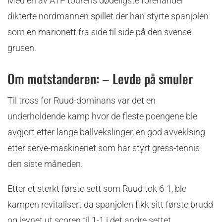
Med en av ATP tourens dødeligste forehander
dikterte nordmannen spillet der han styrte spanjolen
som en marionett fra side til side på den svense
grusen.
Om motstanderen: – Levde på smuler
Til tross for Ruud-dominans var det en
underholdende kamp hvor de fleste poengene ble
avgjort etter lange ballvekslinger, en god avveklsing
etter serve-maskineriet som har styrt gress-tennis
den siste måneden.
Etter et sterkt første sett som Ruud tok 6-1, ble
kampen revitalisert da spanjolen fikk sitt første brudd
og jevnet ut scoren til 1-1 i det andre settet.