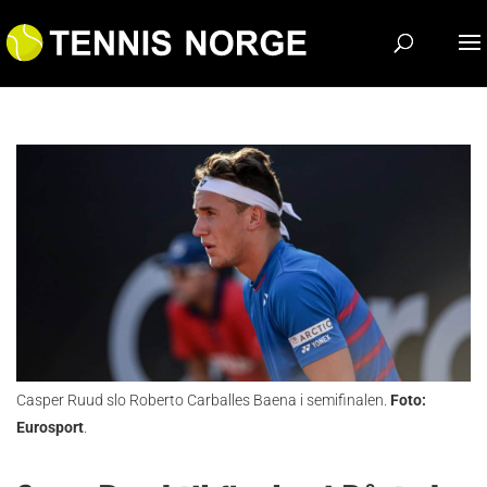
Casper Ruud slo Roberto Carballes Baena i semifinalen.
Foto:
Eurosport
.