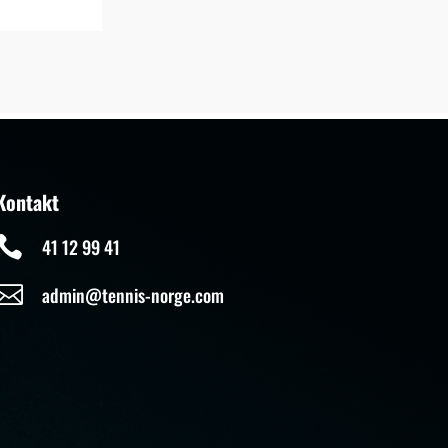
Kontakt

41 12 99 41

admin@tennis-norge.com