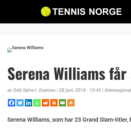
Serena Williams får
av
Odd Sølve I. Grannes
|
28 juni, 2018 - 10:45
|
Internasjonal
Serena Williams, som har 23 Grand Slam-titler, bl