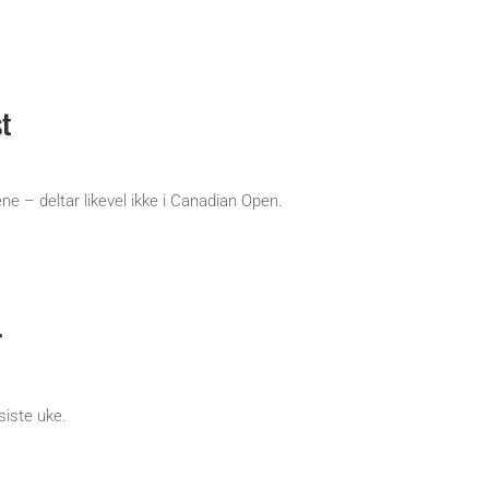
st
ne – deltar likevel ikke i Canadian Open.
r
siste uke.