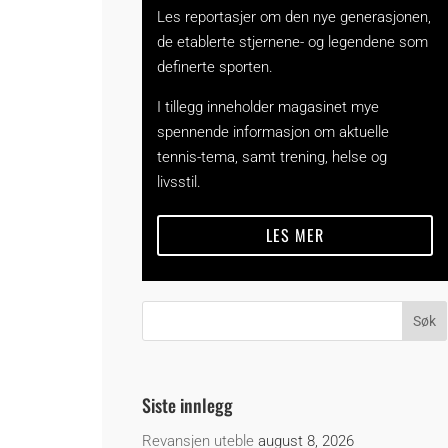
Les reportasjer om den nye generasjonen,
de etablerte stjernene- og legendene som
definerte sporten.
I tillegg inneholder magasinet mye
spennende informasjon om aktuelle
tennis-tema, samt trening, helse og
livsstil.
LES MER
Siste innlegg
Revansjen uteble
august 8, 2026