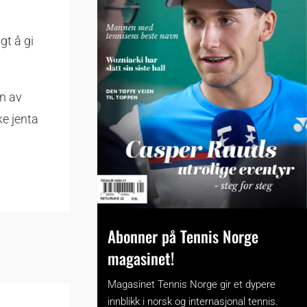
t å gi
en av
e jenta
Abonner på Tennis Norge
magasinet!
Magasinet Tennis Norge gir et dypere
innblikk i norsk og internasjonal tennis.