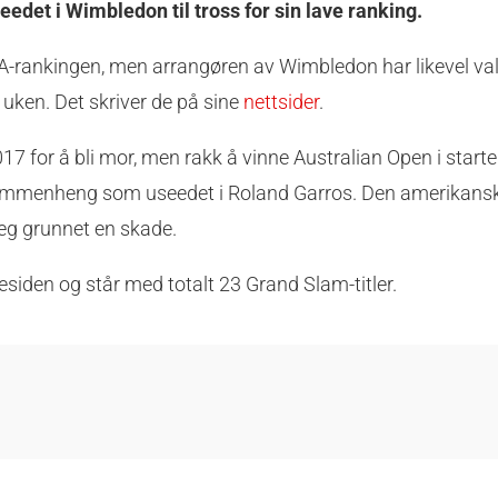
eedet i Wimbledon til tross for sin lave ranking.
rankingen, men arrangøren av Wimbledon har likevel valg
uken. Det skriver de på sine
nettsider
.
7 for å bli mor, men rakk å vinne Australian Open i start
sammenheng som useedet i Roland Garros. Den amerikansk
 seg grunnet en skade.
nesiden og står med totalt 23 Grand Slam-titler.