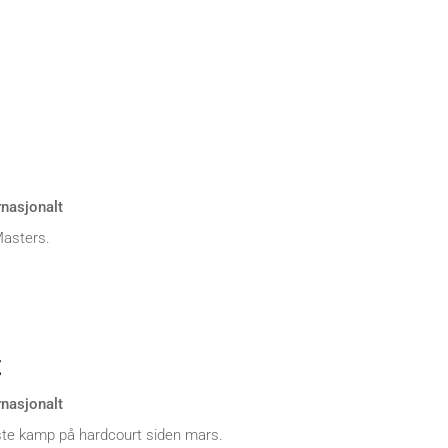
rnasjonalt
Masters.
t
rnasjonalt
ste kamp på hardcourt siden mars.