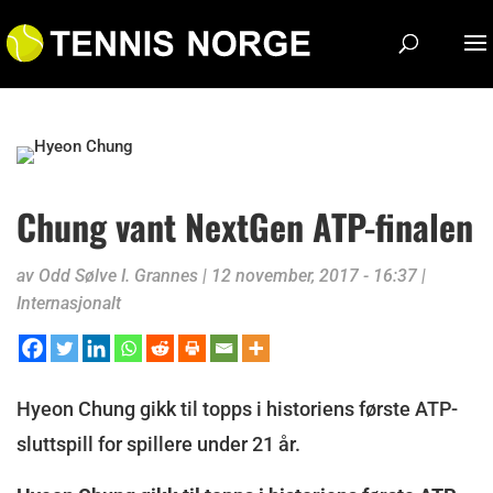
Chung vant NextGen ATP-finalen
av
Odd Sølve I. Grannes
|
12 november, 2017 - 16:37
|
Internasjonalt
Hyeon Chung gikk til topps i historiens første ATP-
sluttspill for spillere under 21 år.