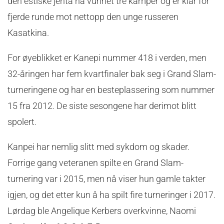
den estiske jenta nå vunnet tre kamper og er klar for
fjerde runde mot nettopp den unge russeren
Kasatkina.
For øyeblikket er Kanepi nummer 418 i verden, men
32-åringen har fem kvartfinaler bak seg i Grand Slam-
turneringene og har en besteplassering som nummer
15 fra 2012. De siste sesongene har derimot blitt
spolert.
Kanpei har nemlig slitt med sykdom og skader.
Forrige gang veteranen spilte en Grand Slam-
turnering var i 2015, men nå viser hun gamle takter
igjen, og det etter kun å ha spilt fire turneringer i 2017.
Lørdag ble Angelique Kerbers overkvinne, Naomi