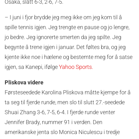
Osaka, slått 6-3, 2-6, 7-5.
– I juni i fjor brydde jeg meg ikke om jeg kom til å
spille tennis igjen. Jeg trengte en pause og jo lengre,
jo bedre. Jeg ignorerte smerten da jeg spilte. Jeg
begynte å trene igjen i januar. Det føltes bra, og jeg
kjente ikke noe i hælene og bestemte meg for å satse
igjen, sa Kanepi, ifølge
Yahoo Sports.
Pliskova videre
Førsteseedede Karolina Pliskova måtte kjempe for å
ta seg til fjerde runde, men slo til slutt 27.-seedede
Shuai Zhang 3-6, 7-5, 6-4. I fjerde runde venter
Jennifer Brady, nummer 91 i verden. Den
amerikanske jenta slo Monica Niculescu i tredje