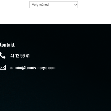
Arkiv
Kontakt

41 12 99 41

admin@tennis-norge.com