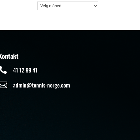
Arkiv
Kontakt

41 12 99 41

admin@tennis-norge.com