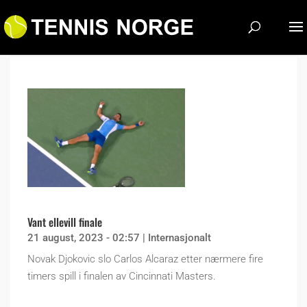
Vant ellevill finale
21 august, 2023 - 02:57
|
Internasjonalt
Novak Djokovic slo Carlos Alcaraz etter nærmere fire
timers spill i finalen av Cincinnati Masters.