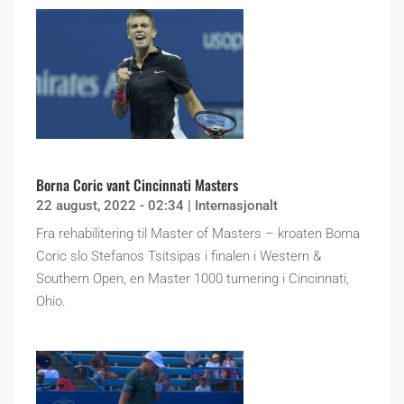
Borna Coric vant Cincinnati Masters
22 august, 2022 - 02:34
|
Internasjonalt
Fra rehabilitering til Master of Masters – kroaten Borna
Coric slo Stefanos Tsitsipas i finalen i Western &
Southern Open, en Master 1000 turnering i Cincinnati,
Ohio.