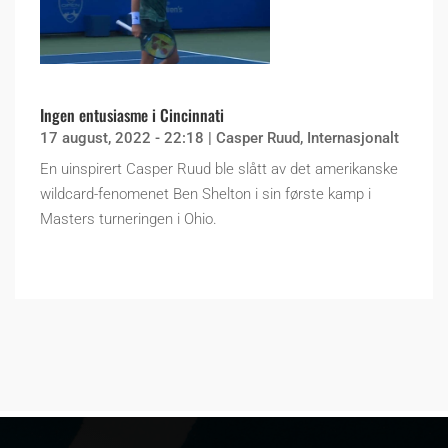
Ingen entusiasme i Cincinnati
17 august, 2022 - 22:18
|
Casper Ruud
,
Internasjonalt
En uinspirert Casper Ruud ble slått av det amerikanske
wildcard-fenomenet Ben Shelton i sin første kamp i
Masters turneringen i Ohio.