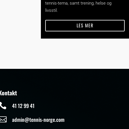
tennis-tema, samt trening, helse og
livsstil.
LES MER
Kontakt

41 12 99 41

admin@tennis-norge.com