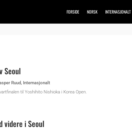
FORSIDE
NORSK
INTERNASJONALT
v Seoul
asper Ruud
,
Internasjonalt
tfinalen til Yoshihito Nishioka i Korea Open.
 videre i Seoul