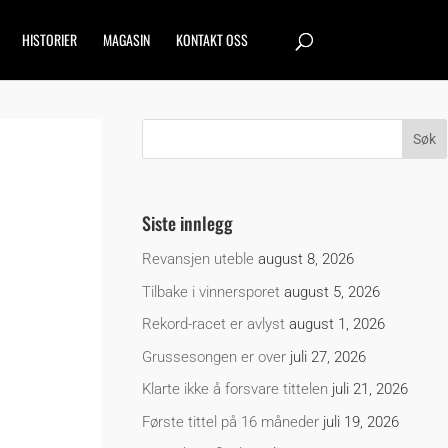
HISTORIER
MAGASIN
KONTAKT OSS
Siste innlegg
Revansjen uteble
august 8, 2026
Tilbake i vinnersporet
august 5, 2026
Rekord-racet er avlyst
august 1, 2026
Grussesongen er over
juli 27, 2026
Klarte ikke å forsvare tittelen
juli 21, 2026
Første tittel på 16 måneder
juli 19, 2026