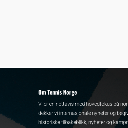
Om Tennis Norge
Vi er en nettavis med hovedfokus på nors
dekker vi internasjonale nyheter og begi
historiske tilbakeblikk, nyheter og kamp