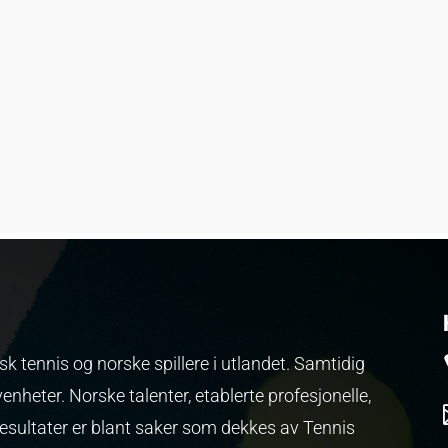
k tennis og norske spillere i utlandet. Samtidig
venheter.
Norske talenter, etablerte profesjonelle,
resultater er blant saker som dekkes av Tennis