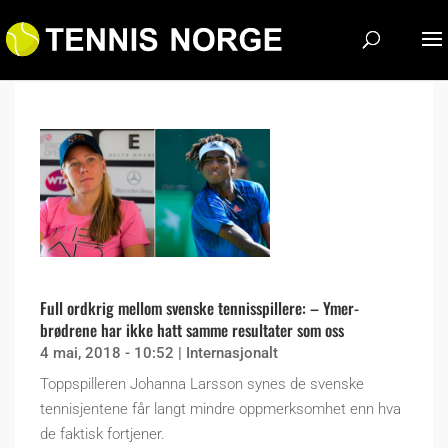
Full ordkrig mellom svenske tennisspillere: – Ymer-
brødrene har ikke hatt samme resultater som oss
4 mai, 2018 - 10:52
|
Internasjonalt
Toppspilleren Johanna Larsson synes de svenske
tennisjentene får langt mindre oppmerksomhet enn hva
de faktisk fortjener.