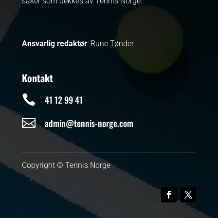
saker som dekkes av Tennis Norge.
Ansvarlig redaktør
: Rune Tønder
Kontakt

41 12 99 41

admin@tennis-norge.com
Copyright © Tennis Norge