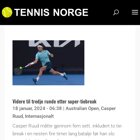
Videre til tredje runde etter super-tiebreak
18 januar, 2024 - 06:38
|
Australian Open
,
Casper
Ruud
,
Internasjonalt
Casper Ruud måtte gjennom fem sett. inkludert to tie-
break i en nesten fire timer lang batalje før han slo