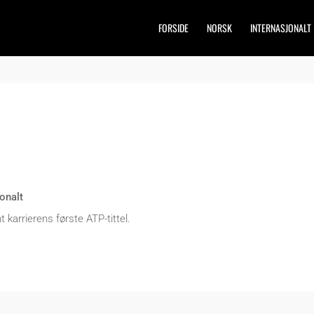
FORSIDE
NORSK
INTERNASJONALT
jonalt
karrierens første ATP-tittel.