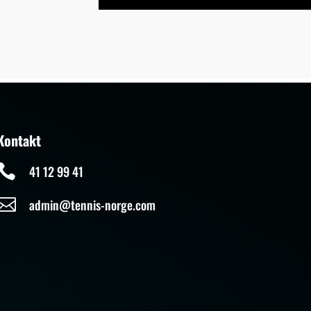
Kontakt

41 12 99 41

admin@tennis-norge.com