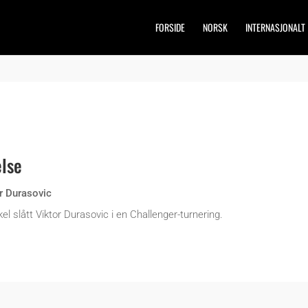
FORSIDE
NORSK
INTERNASJONALT
else
r Durasovic
el slått Viktor Durasovic i en Challenger-turnering.