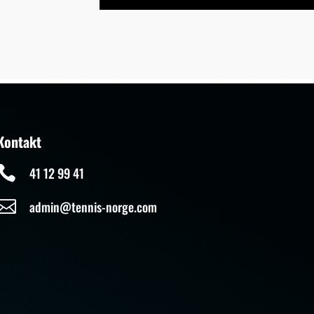
Kontakt

41 12 99 41

admin@tennis-norge.com