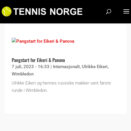
Pangstart for Eikeri & Panova
7 juli, 2023 - 16:33
|
Internasjonalt
,
Ulrikke Eikeri
,
Wimbledon
Ulrikke Eikeri og hennes russiske makker vant første
runde i Wimbledon.