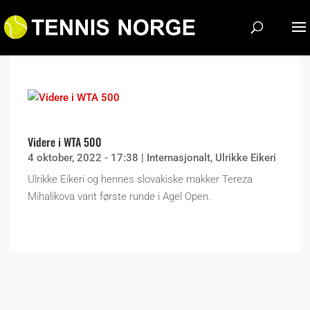
Videre i WTA 500
4 oktober, 2022 - 17:38
|
Internasjonalt
,
Ulrikke Eikeri
Ulrikke Eikeri og hennes slovakiske makker Tereza
Mihalikova vant første runde i Agel Open.