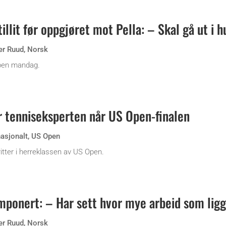
illit før oppgjøret mot Pella: – Skal gå ut i 
er Ruud
,
Norsk
Open mandag.
or tenniseksperten når US Open-finalen
nasjonalt
,
US Open
ritter i herreklassen av US Open.
mponert: – Har sett hvor mye arbeid som lig
er Ruud
,
Norsk