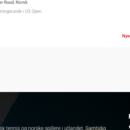
er Ruud
,
Norsk
seringsrunde i US Open.
Nye
k tennis og norske spillere i utlandet. Samtidig