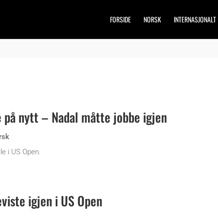
FORSIDE
NORSK
INTERNASJONALT
 på nytt – Nadal måtte jobbe igjen
rsk
ale i US Open.
viste igjen i US Open