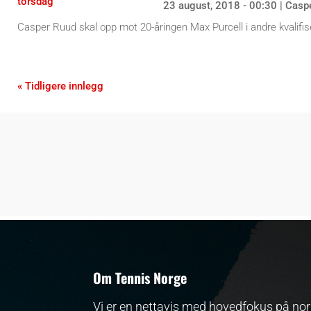
23 august, 2018 - 00:30
|
Casp
Casper Ruud skal opp mot 20-åringen Max Purcell i andre kvalifi
« Tidligere innlegg
Om Tennis Norge
Vi er en nettavis med hovedfokus på nors