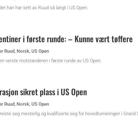
 det han har sett av Ruud så langt i US Open.
ntiner i første runde: – Kunne vært tøffere
er Ruud
,
Norsk
,
US Open
den verste motstanderen i første runde av US Open.
asjon sikret plass i US Open
er Ruud
,
Norsk
,
US Open
reiste seg mesterlig og kvalifiserte seg for hovedturneringen i Grand