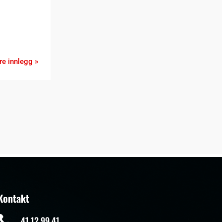
re innlegg »
Kontakt

41 12 99 41