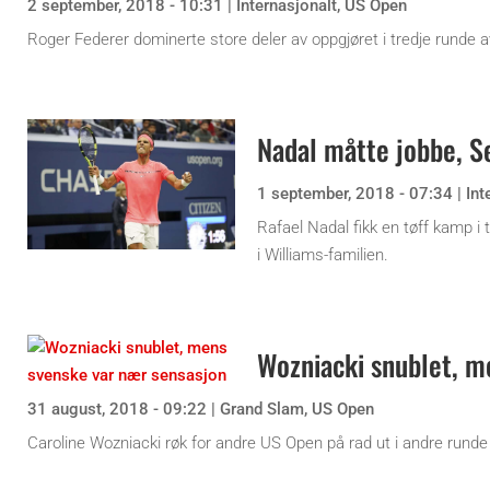
2 september, 2018 - 10:31
|
Internasjonalt
,
US Open
Roger Federer dominerte store deler av oppgjøret i tredje runde
Nadal måtte jobbe, S
1 september, 2018 - 07:34
|
Int
Rafael Nadal fikk en tøff kamp i
i Williams-familien.
Wozniacki snublet, m
31 august, 2018 - 09:22
|
Grand Slam
,
US Open
Caroline Wozniacki røk for andre US Open på rad ut i andre rund