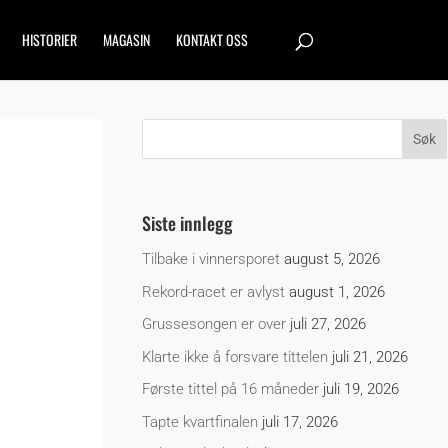
HISTORIER
MAGASIN
KONTAKT OSS
Siste innlegg
Tilbake i vinnersporet
august 5, 2026
Rekord-racet er avlyst
august 1, 2026
Grussesongen er over
juli 27, 2026
Klarte ikke å forsvare tittelen
juli 21, 2026
Første tittel på 16 måneder
juli 19, 2026
Tapte kvartfinalen
juli 17, 2026