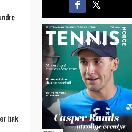
hundre
ger bak