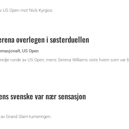
 av US Open mot Nick Kyrgios.
erena overlegen i søsterduellen
ernasjonalt
,
US Open
 tredje runde av US Open, mens Serena Williams viste hvem som var b
ens svenske var nær sensasjon
e av Grand Slam-turneringen.