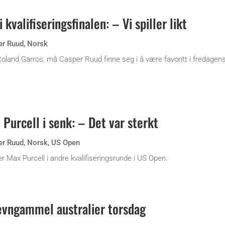
 kvalifiseringsfinalen: – Vi spiller likt
er Ruud
,
Norsk
 i Roland Garros, må Casper Ruud finne seg i å være favoritt i fredagen
Purcell i senk: – Det var sterkt
er Ruud
,
Norsk
,
US Open
 Max Purcell i andre kvalifiseringsrunde i US Open.
evngammel australier torsdag