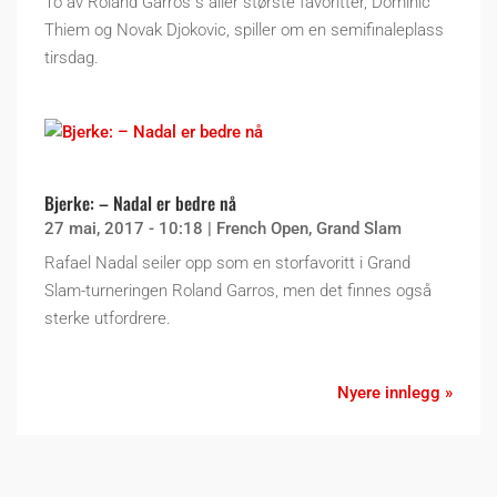
To av Roland Garros´s aller største favoritter, Dominic
Thiem og Novak Djokovic, spiller om en semifinaleplass
tirsdag.
Bjerke: – Nadal er bedre nå
27 mai, 2017 - 10:18
|
French Open
,
Grand Slam
Rafael Nadal seiler opp som en storfavoritt i Grand
Slam-turneringen Roland Garros, men det finnes også
sterke utfordrere.
Nyere innlegg »