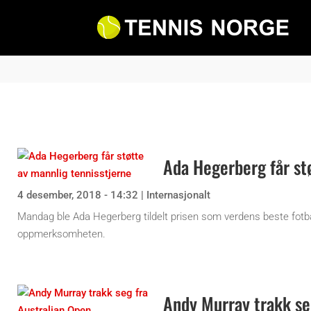
Ada Hegerberg får st
4 desember, 2018 - 14:32
|
Internasjonalt
Mandag ble Ada Hegerberg tildelt prisen som verdens beste fotba
oppmerksomheten.
Andy Murray trakk se