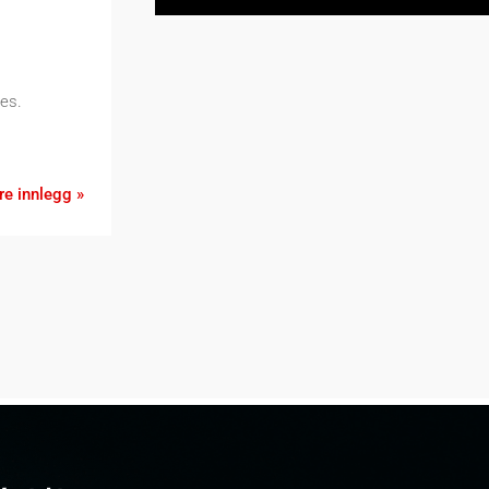
mes.
re innlegg »