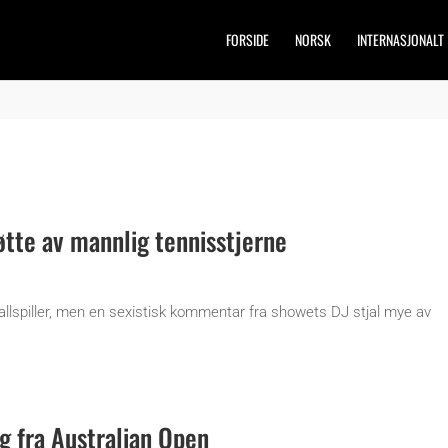
FORSIDE
NORSK
INTERNASJONALT
øtte av mannlig tennisstjerne
llspiller, men en sexistisk kommentar fra showets DJ stjal mye av
g fra Australian Open