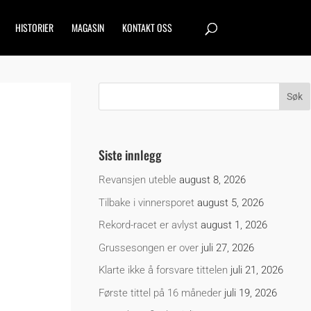
HISTORIER
MAGASIN
KONTAKT OSS
Siste innlegg
Revansjen uteble
august 8, 2026
Tilbake i vinnersporet
august 5, 2026
Rekord-racet er avlyst
august 1, 2026
Grussesongen er over
juli 27, 2026
Klarte ikke å forsvare tittelen
juli 21, 2026
Første tittel på 16 måneder
juli 19, 2026