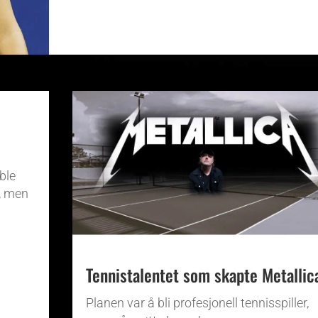
ble
d, men
?
Tennistalentet som skapte Metallic
Planen var å bli profesjonell tennisspiller,