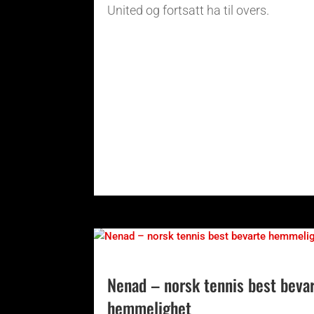
United og fortsatt ha til overs.
Nenad – norsk tennis best beva
hemmelighet