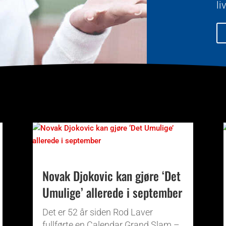
li
Novak Djokovic kan gjøre ‘Det
Umulige’ allerede i september
Det er 52 år siden Rod Laver
fullførte en Calendar Grand Slam –