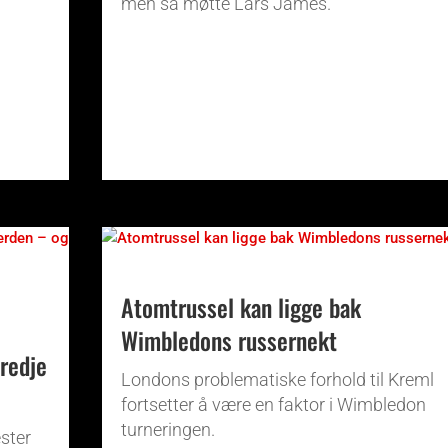
men så møtte Lars James.
Atomtrussel kan ligge bak
Wimbledons russernekt
tredje
Londons problematiske forhold til Kreml
fortsetter å være en faktor i Wimbledon
turneringen.
ster