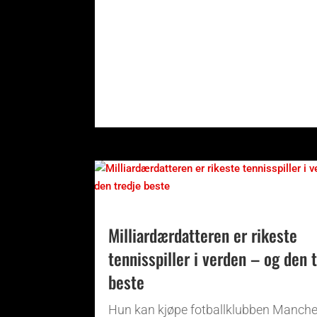
Milliardærdatteren er rikeste
tennisspiller i verden – og den 
beste
Hun kan kjøpe fotballklubben Manche