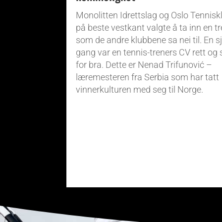
Monolitten Idrettslag og Oslo Tennisk
på beste vestkant valgte å ta inn en t
som de andre klubbene sa nei til. En s
gang var en tennis-treners CV rett og s
for bra. Dette er Nenad Trifunović –
læremesteren fra Serbia som har tatt
vinnerkulturen med seg til Norge.