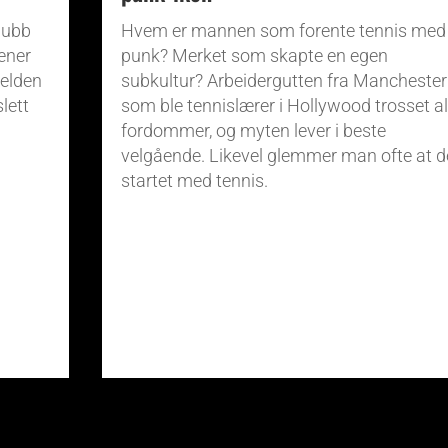
lubb
Hvem er mannen som forente tennis med
rener
punk? Merket som skapte en egen
jelden
subkultur? Arbeidergutten fra Manchester
lett
som ble tennislærer i Hollywood trosset al
fordommer, og myten lever i beste
velgående. Likevel glemmer man ofte at d
startet med tennis.