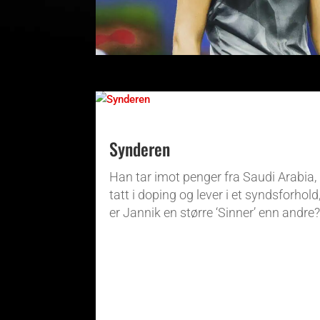
Synderen
Han tar imot penger fra Saudi Arabia, 
tatt i doping og lever i et syndsforhol
er Jannik en større ‘Sinner’ enn andre