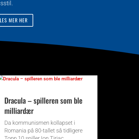
vsstil.
LES MER HER
Dracula – spilleren som ble
milliardær
Da kommunismen kollapset i
Romania på 80-tallet så tidligere
Topp 10 spiller Ion Țiriac