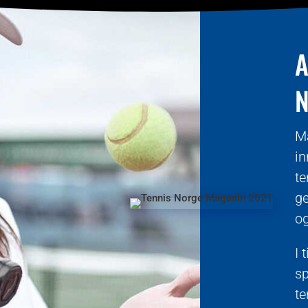
A
N
Ma
in
te
ge
og
I 
sp
te