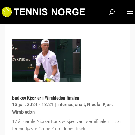
Budkov Kjær er i Wimbledon finalen
13 juli, 2024 - 13:21
|
Internasjonalt
,
Nicolai Kjær
,
Wimbledon
17 år gamle Nicolai Budkov Kjær vant semifinalen – klar
for sin første Grand Slam Junior finale.