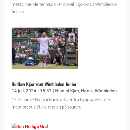
mestvinnende tennisspiller Novak Djokovic i Wimbledon-
finalen.
Budkov Kjær vant Wimbledon Junior
14 juli, 2024 - 15:32
|
Nicolai Kjær
,
Norsk
,
Wimbledon
17 år gamle Nicolai Budkov Kjær fra Bygdøy vant den
mest prestisjefulle tittelen på touren.