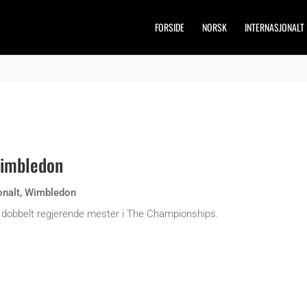
FORSIDE
NORSK
INTERNASJONALT
 Wimbledon
onalt
,
Wimbledon
 dobbelt regjerende mester i The Championships.