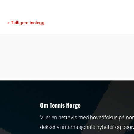
« Tidligere innlegg
Om Tennis Norge
Vi er en nettavis med hovedfokus på nors
dekker vi internasjonale nyheter og begi