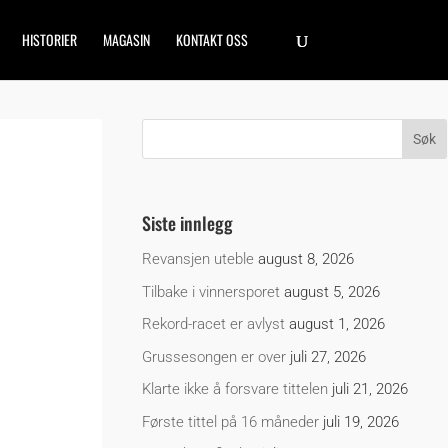
HISTORIER
MAGASIN
KONTAKT OSS
Siste innlegg
Revansjen uteble
august 8, 2026
Tilbake i vinnersporet
august 5, 2026
Rekord-racet er avlyst
august 1, 2026
Grussesongen er over
juli 27, 2026
Klarte ikke å forsvare tittelen
juli 21, 2026
Første tittel på 16 måneder
juli 19, 2026