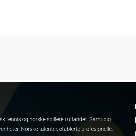
k tennis og norske spillere i utlandet. Samtidig
venheter.
Norske talenter, etablerte profesjonelle,