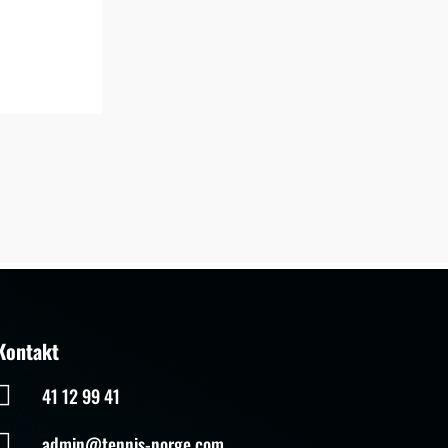
Kontakt

41 12 99 41

admin@tennis-norge.com