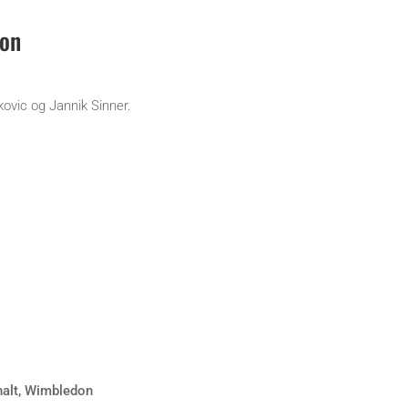
don
ovic og Jannik Sinner.
nalt
,
Wimbledon