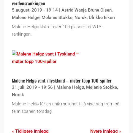
verdensrankingen
5 august, 2019 - 19:14
|
Astrid Wanja Brune Olsen
,
Malene Helgø
,
Melanie Stokke
,
Norsk
,
Ulrikke Eikeri
Malene Helgø klatrer over 100 plasser på WTA-
rankingen.
Malene Helgø vant i Tyskland – møter topp 100-spiller
31 juli, 2019 - 19:56
|
Malene Helgø
,
Melanie Stokke
,
Norsk
Malene Helgø får en unik mulighet til å vise seg fram på
tennisbanen torsdag.
« Tidligere innlegg
Nyere innlegg »