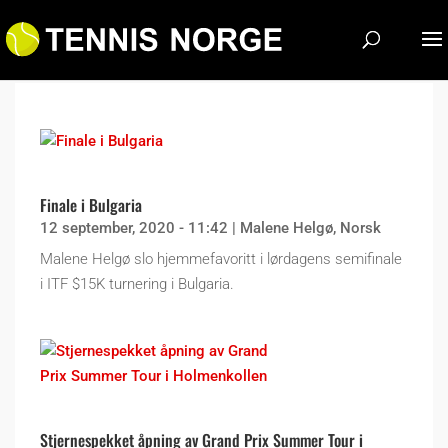
Finale i Bulgaria
12 september, 2020 - 11:42
|
Malene Helgø
,
Norsk
Malene Helgø slo hjemmefavoritt i lørdagens semifinale
i ITF $15K turnering i Bulgaria.
Stjernespekket åpning av Grand Prix Summer Tour i