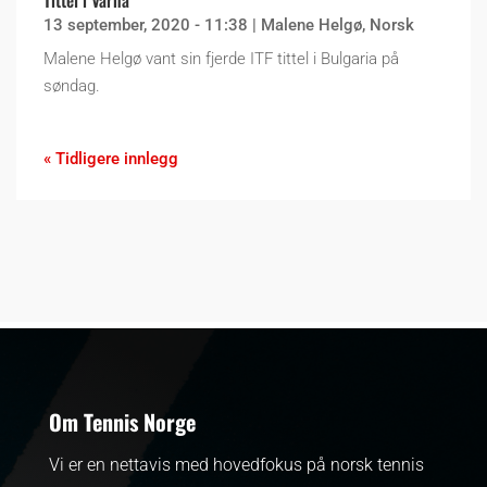
13 september, 2020 - 11:38
|
Malene Helgø
,
Norsk
Malene Helgø vant sin fjerde ITF tittel i Bulgaria på
søndag.
« Tidligere innlegg
Om Tennis Norge
Vi er en nettavis med hovedfokus på norsk tennis