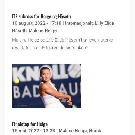
ITF suksess for Helgø og Håseth
10 august, 2022 - 17:18
|
Internasjonalt
,
Lilly Elida
Håseth
,
Malene Helgø
Malene Helgø og Lilly Elida Håseth har levert sterke
resultater på ITF touren de siste ukene.
Finaletap for Helgø
15 mai, 2022 - 13:33
|
Malene Helgø
,
Norsk