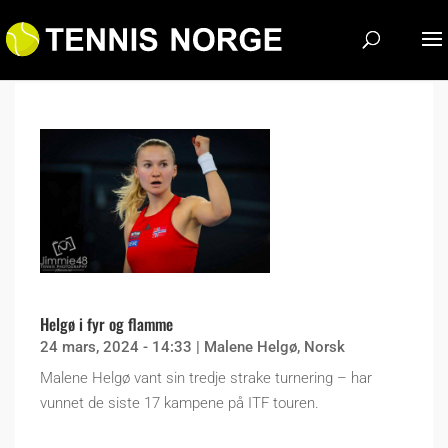
Helgø i fyr og flamme
24 mars, 2024 - 14:33
|
Malene Helgø
,
Norsk
Malene Helgø vant sin tredje strake turnering – har
vunnet de siste 17 kampene på ITF touren.