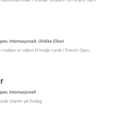
i nådd kvartfinale i ordinær doubles i en Grand Slam.
Open
,
Internasjonalt
,
Ulrikke Eikeri
 makker er videre til tredje runde i French Open.
er
Open
,
Internasjonalt
runde starter på fredag.