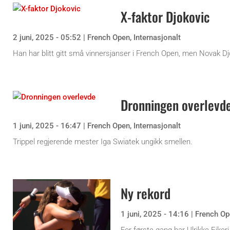
X-faktor Djokovic
2 juni, 2025 - 05:52
|
French Open
,
Internasjonalt
Han har blitt gitt små vinnersjanser i French Open, men Novak Djo
Dronningen overlevd
1 juni, 2025 - 16:47
|
French Open
,
Internasjonalt
Trippel regjerende mester Iga Swiatek ungikk smellen.
Ny rekord
1 juni, 2025 - 14:16
|
French Op