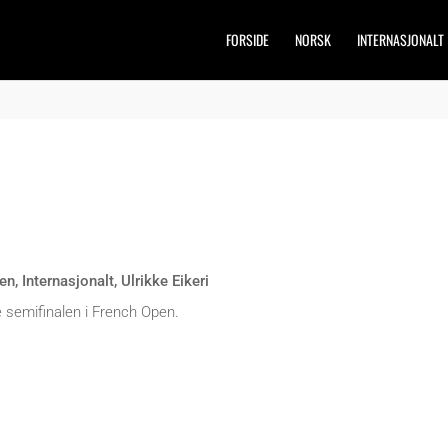
FORSIDE
NORSK
INTERNASJONALT
en
,
Internasjonalt
,
Ulrikke Eikeri
e semifinalen i French Open.