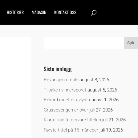
HISTORIER
MAGASIN
KONTAKT OSS
Siste innlegg
Revansjen uteble
august 8, 2026
Tilbake i vinnersporet
august 5, 2026
Rekord-racet er avlyst
august 1, 2026
Grussesongen er over
juli 27, 2026
Klarte ikke å forsvare tittelen
juli 21, 2026
Første tittel på 16 måneder
juli 19, 2026