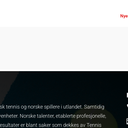
Nye
k tennis og norske spillere i utlandet. Samtidig
venheter.
Norske talenter, etablerte profesjonelle,
resultater er blant saker som dekkes av Tennis