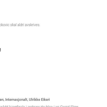
kovic skal aldri avskrives.
e
en
,
Internasjonalt
,
Ulrikke Eikeri