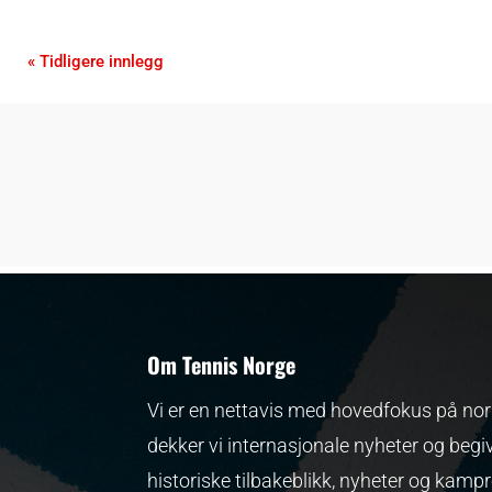
« Tidligere innlegg
Om Tennis Norge
Vi er en nettavis med hovedfokus på nors
dekker vi internasjonale nyheter og begi
historiske tilbakeblikk, nyheter og kamp