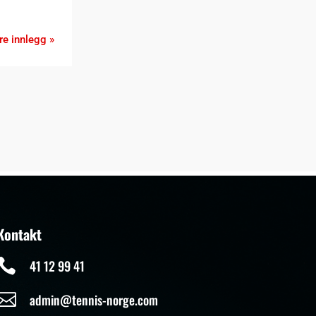
re innlegg »
Kontakt

41 12 99 41

admin@tennis-norge.com