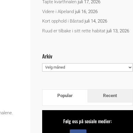
Tapte kvartfinalen
juli 17, 2026
Videre i Alpeland
juli 16, 2026
Kort opphold i Båstad
juli 14, 2026
Ruud er tilbake i sitt rette habitat
juli 13, 2026
Arkiv
Arkiv
Popular
Recent
nalene.
Følg oss på sosiale medier: