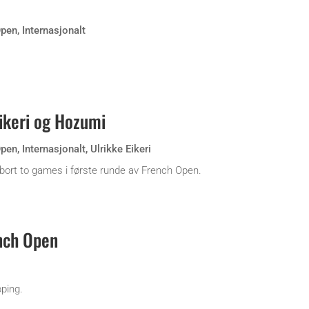
Open
,
Internasjonalt
ikeri og Hozumi
Open
,
Internasjonalt
,
Ulrikke Eikeri
 bort to games i første runde av French Open.
nch Open
pping.