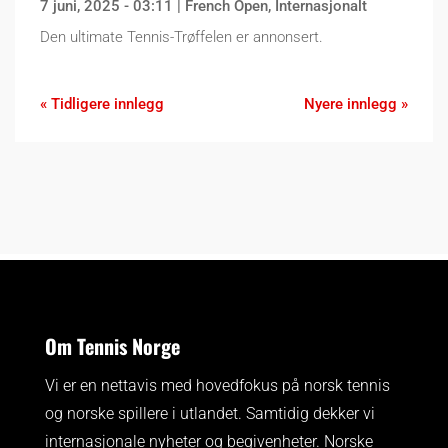
7 juni, 2025 - 03:11
|
French Open
,
Internasjonalt
Den ultimate Tennis-Trøffelen er annonsert.
« Tidligere innlegg
Nyere innlegg »
Om Tennis Norge
Vi er en nettavis med hovedfokus på norsk tennis
og norske spillere i utlandet. Samtidig dekker vi
internasjonale nyheter og begivenheter.
Norske