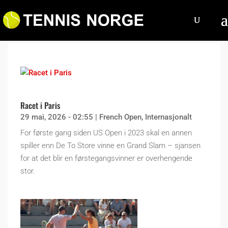
Racet i Paris
29 mai, 2026 - 02:55
|
French Open
,
Internasjonalt
For første gang siden US Open i 2023 skal en annen
spiller enn De To Store vinne en Grand Slam – sjansen
for at det blir en førstegangsvinner er overhengende
stor.